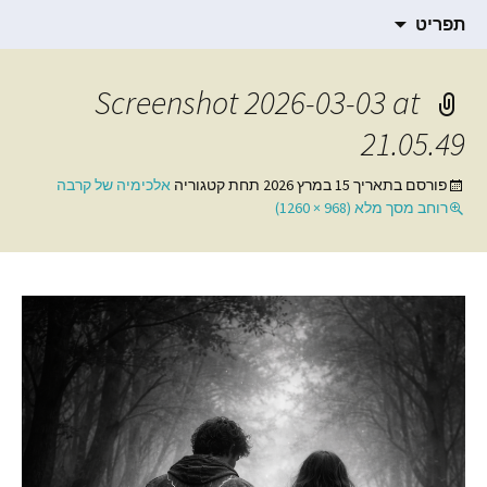
תרגום חומרים רוחניים
דילוג
הבלוג של סמדר ברגמן
תפריט
לתוכן
Screenshot 2026-03-03 at
21.05.49
פורסם בתאריך
15 במרץ 2026
תחת קטגוריה
אלכימיה של קרבה
רוחב מסך מלא (968 × 1260)