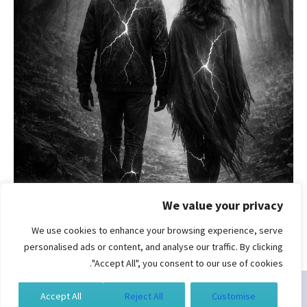
We value your privacy
We use cookies to enhance your browsing experience, serve
personalised ads or content, and analyse our traffic. By clicking
"Accept All", you consent to our use of cookies.
Accept All
Reject All
Customise
כל הזכויות שמורות לסמדר ברגמן | בניית אתרים
תגית דאנס