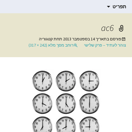
תרגום חומרים רוחניים
דילוג
הבלוג של סמדר ברגמן
תפריט
לתוכן
ac6
פורסם בתאריך
14 בספטמבר 2013
תחת קטגוריה
צוהר לעתיד – פרק שלישי
רוחב מסך מלא (242 × 317)