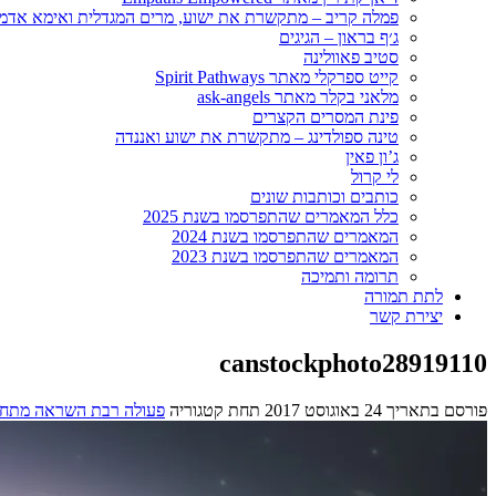
פמלה קריב – מתקשרת את ישוע, מרים המגדלית ואימא אדמ
ג׳ף בראון – הגיגים
סטיב פאוולינה
קייט ספרקלי מאתר Spirit Pathways
מלאני בקלר מאתר ask-angels
פינת המסרים הקצרים
טינה ספולדינג – מתקשרת את ישוע ואננדה
ג’ון פאין
לי קרול
כותבים וכותבות שונים
כלל המאמרים שהתפרסמו בשנת 2025
המאמרים שהתפרסמו בשנת 2024
המאמרים שהתפרסמו בשנת 2023
תרומה ותמיכה
לתת תמורה
יצירת קשר
canstockphoto28919110
פורסם בתאריך
24 באוגוסט 2017
תחת קטגוריה
פעולה רבת השראה מתחי