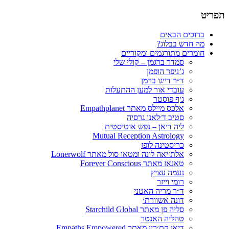
תפריט
תרגום חומרים רוחניים
הבלוג של סמדר ברגמן
דילוג
ברוכים הבאים
לתוכן
מה חדש בבלוג?
חומרים מתורגמים ומקוריים
סמדר ברגמן – קולי שלי
ג’ניפר הופמן
ד״ר דייגו ברמן
עובדי אור למען ההתעלות
ג׳ף פוסטר
אלכס מיילס מאתר Empathplanet
סטיב ד׳לאנו גרסיה
ליה דיאן – נפש אוטיסטית
Mutual Reception Astrology
כריסטינה לופז
אלת׳יאה לונה ומטאו סול מאתר Lonerwolf
טאנאז מאתר Forever Conscious
נעמה עציץ
רומי וייזר
ד״ר מריה האטני
דונה אשוורת׳
סליה פן מאתר Starchild Global
טהליה האנטר
דיאן קת׳רין מאתר Empaths Empowered