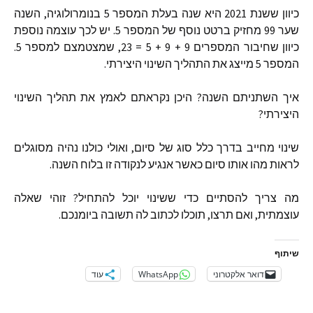
כיוון ששנת
2021
היא שנה בעלת המספר
5
בנומרולוגיה
,
השנה
שער
99
מחזיק ברטט נוסף של המספר
5.
יש לכך עוצמה נוספת
כיוון שחיבור המספרים
9 + 9 + 5 = 23,
שמצטמצם למספר
5.
המספר
5
מייצג את התהליך השינוי היצירתי
.
איך השתניתם השנה
?
היכן נקראתם לאמץ את תהליך השינוי
היצירתי
?
שינוי מחייב בדרך כלל סוג של סיום
,
ואולי כולנו נהיה מסוגלים
לראות מהו אותו סיום כאשר אנגיע לנקודה זו בלוח השנה
.
מה צריך להסתיים כדי ששינוי יוכל להתחיל
?
זוהי שאלה
עוצמתית
,
ואם תרצו
,
תוכלו לכתוב לה תשובה ביומנכם
.
שיתוף
דואר אלקטרוני
WhatsApp
עוד