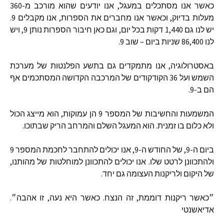
כאשר אנו מסתכלים במעגל
,
אנו יודעים שהוא מורכב מ
-360
מעלות בדיוק
,
וכאשר אנו מחברים את הספרות
,
אנו מקבלים
9.
יש לנו גם
1,440
דקות בכל יום
,
וגם כאן חיבור הספרות נותן
9,
ויש
לנו
86,400
שניות ביום
–
שוב
9.
באסטרולוגיה
,
אנו מתמקדים גם בתשע הפלנטות של מערכת
השמש ועל
36
הקודקודים של המרכבה הקדושה המסתכמים אף
הם ב
-9.
המשמעות והחשיבות של המספר
9
הן עמוקות
,
הוא מייצג הכול
ולא כלום בו זמנית
.
הוא המעגל השלם והמרחב הריק שבתוכו
.
ביום ה
-9,
של החודש ה
-9,
אנו יכולים להתחבר לחכמת המספר
9
ולהתכוונן לרטט שלו
.
אנו יכולים להתכוונן למוחלטות של מהותנו
,
של היקום ולריקנות העצומה גם יחד
.
״כאשר ריקנות דוממת
,
זה הנצח
.
כאשר היא נעה
,
זו אהבה״
.
אדיאשנטי