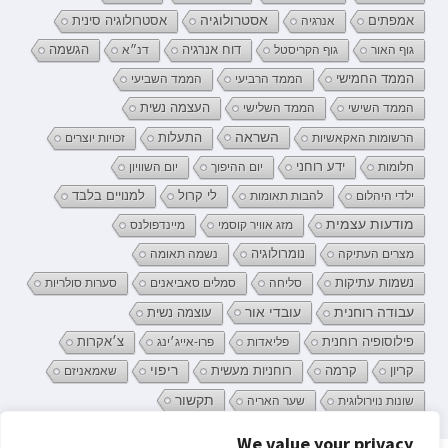
אמפתים
אסטרולוגיה
אנרגיה
אסטרולוגיה סינית
דוח אנרגיה
גוף האור
גוף הקריסטל
דנ״א
הגשמה
הממד החמישי
הממד הרביעי
הממד השביעי
העצמה נשית
הממד השישי
הממד השלישי
השראה
התעלות
הרשומות האקאשיות
זכויות יוצרים
ידע רוחני
חלומות
יום ההיפוך
יום השוויון
לי קרול
ילדי היהלום
להבות תאומות
למנויים בלבד
מודעות עצמית
מזג אוויר קוסמי
מיינדפולנס
נומרולוגיה
מצרים העתיקה
נשמה תאומה
נשמות עתיקות
סליחה
סמלים סאביאנים
סערות סולריות
עובדי אור
עבודה רוחנית
עוצמה נשית
פילוסופיה רוחנית
פליאדות
פרו-אייג׳ינג
צ׳אקרות
קריון
רוחניות מעשית
ריפוי
קרמה
שאמאניזם
תקשור
שונות נוירולוגית
שער האריה
We value your privacy