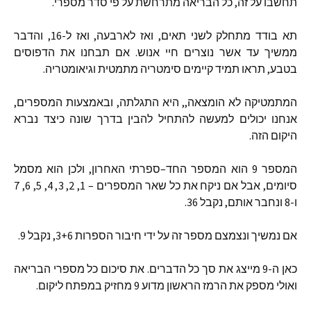
תחשבו על זה
,
כל הבריאה מתרחשת על פי סדר מספרי
.
תא בודד מתחלק לשני תאים
,
ואז לארבעה
,
ואז ל
-16,
והדבר
ממשיך עד אשר נוצרים חיי אנוש
.
אם תבחנו את הדפוסים
בטבע
,
תראו תמיד קיימים סימטריה מתמטית וגיאומטריה
.
המתמטיקה לא הומצאה
,,
היא התגלתה
,
ובאמצעות המספרים
,
אנחנו יכולים למעשה להתחיל להבין בדרך שונה כיצד נברא
היקום הזה
.
המספר
9
הוא המספר החד
–
ספרתי האחרון
,
ולכן הוא מסמל
סיומים
,
אבל אם ניקח את כל שאר המספרים
– 1, 2, 3, 4, 5, 6, 7
ו
-8
ונחבר אותם
,
נקבל
36.
אם נמשיך ונצמצם מספר זה על ידי חיבור הספרות
3+6,
נקבל
9.
כאן ה
-9
מייצג את סך כל הדברים
.
את סיכום כל מספרי הבריאה
ואולי מספק את הרמז הראשון מדוע
9
מחזיק במפתח ליקום
.