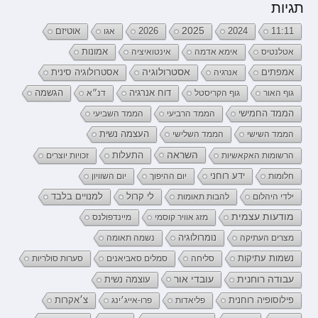
תגיות
2026
2025
2024
11:11
אגו
אוטיזם
אטלנטיס
אימא אדמה
אינטואיציה
אמונות
אמפתים
אסטרולוגיה
אנרגיה
אסטרולוגיה סינית
דוח אנרגיה
גוף האור
גוף הקריסטל
דנ״א
הגשמה
הממד החמישי
הממד הרביעי
הממד השביעי
העצמה נשית
הממד השישי
הממד השלישי
השראה
התעלות
הרשומות האקאשיות
זכויות יוצרים
ידע רוחני
חלומות
יום ההיפוך
יום השוויון
לי קרול
ילדי היהלום
להבות תאומות
למנויים בלבד
מודעות עצמית
מזג אוויר קוסמי
מיינדפולנס
נומרולוגיה
מצרים העתיקה
נשמה תאומה
נשמות עתיקות
סליחה
סמלים סאביאנים
סערות סולריות
עובדי אור
עבודה רוחנית
עוצמה נשית
פילוסופיה רוחנית
פליאדות
פרו-אייג׳ינג
צ׳אקרות