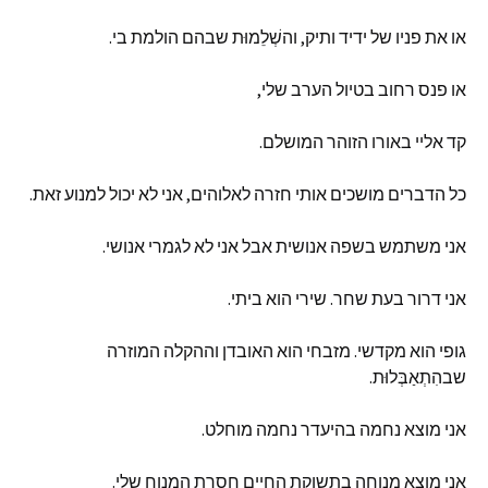
או
את
פניו
של
ידיד
ותיק
,
והשְׁלֵמוּת
שבהם
הולמת
בי
.
או
פנס
רחוב
בטיול
הערב
שלי
,
קד
אליי
באורו
הזוהר
המושלם
.
כל
הדברים
מושכים
אותי
חזרה
לאלוהים
,
אני
לא
יכול
למנוע
זאת
.
אני
משתמש
בשפה
אנושית
אבל
אני
לא
לגמרי
אנושי
.
אני
דרור
בעת
שחר
.
שירי
הוא
ביתי
.
גופי
הוא
מקדשי
.
מזבחי
הוא
האובדן
וההקלה
המוזרה
שבהִתְאַבְּלוּת
.
אני
מוצא
נחמה
בהיעדר
נחמה
מוחלט
.
אני
מוצא
מנוחה
בתשוקת
החיים
חסרת
המנוח
שלי
.