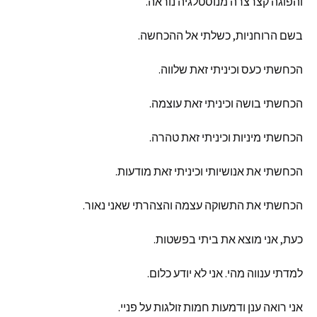
והפוגה
קצרצרה
מנוסטלגיה
נוראה
.
בשם
הרוחניות
,
כשלתי
אל
ההכחשה
.
הכחשתי
כעס
וכיניתי
זאת
שלווה
.
הכחשתי
בושה
וכיניתי
זאת
עוצמה
.
הכחשתי
מיניות
וכיניתי
זאת
טהרה
.
הכחשתי
את
אנושיותי
וכיניתי
זאת
מודעות
.
הכחשתי
את
התשוקה
עצמה
והצהרתי
שאני
נאור
.
כעת
,
אני
מוצא
את
ביתי
בפשטות
.
למדתי
ענווה
מהי
.
אני
לא
יודע
כלום
.
אני
רואה
ענן
ודמעות
חמות
זולגות
על
פניי
.