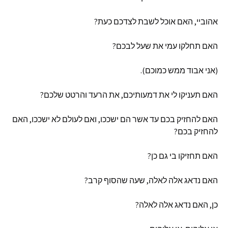
אהוביי
,
האם
אוכל
לשבת
לצדכם
כעת
?
האם
תחלקו
עמי
את
שעל
לבכם
?
(
אני
אבוד
ממש
כמוכם
).
האם
תעניקו
לי
את
דמעותיכם
,
את
הרעד
והרטט
שלכם
?
האם
להחזיק
בכם
עד
אשר
הם
ישככו
,
ואם
לעולם
לא
ישככו
,
האם
להחזיק
בכם
?
האם
תחזיקו
בי
גם
כן
?
האם
נדאג
אלה
לאלה
,
שעה
שהסוף
קרב
?
כן
,
האם
נדאג
אלה
לאלה
?